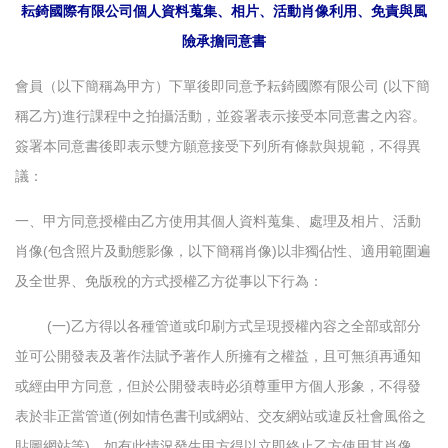
耘錡國際有限公司個人資料蒐集、相片、活動肖像利用、免責與風
險承擔同意書
會員（以下簡稱為甲方）下單後即同意予耘錡國際有限公司 (以下簡
稱乙方)進行課程中之拍攝活動，並簽署表示接受本同意書之內容。
簽署本同意書後即表示雙方願意接受下列所有條款與規範，不得異
議：
一、甲方同意授權由乙方使用其個人資料蒐集、處理及相片、活動
肖像(包含照片及動態影像，以下簡稱肖像)以非獨佔性、適用範圍遍
及全世界、免版稅的方式授權乙方從事以下行為：
(一)乙方得以各種管道或印刷方式呈現授權內容之全部或部分
並可公開發表及著作法賦予著作人所擁有之權益，且可無須再通知
或經由甲方同意，但於公開發表時必須尊重甲方個人形象，不得發
表於非正當管道(例如情色書刊或網站、交友網站或違反社會風俗之
貼圖網站等)，如有此情況發生甲方得以立即終止乙方使用其肖像